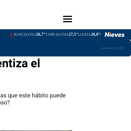
26,7°
27,5°
26,0°
23,8°
26,7°
LONA
TARRAGONA
LLEIDA
GIRONA
BARCELONA
T
Actualitzat:
00:54
ntiza el
bías que este hábito puede
nso?