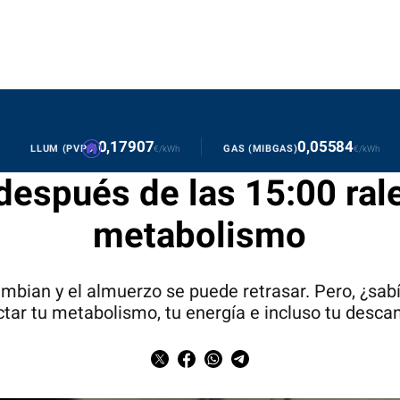
BARCE
0,17907
0,05584
LLUM (PVPC)
GAS (MIBGAS)
€/kWh
€/kWh
espués de las 15:00 rale
metabolismo
ambian y el almuerzo se puede retrasar. Pero, ¿sa
ctar tu metabolismo, tu energía e incluso tu desca