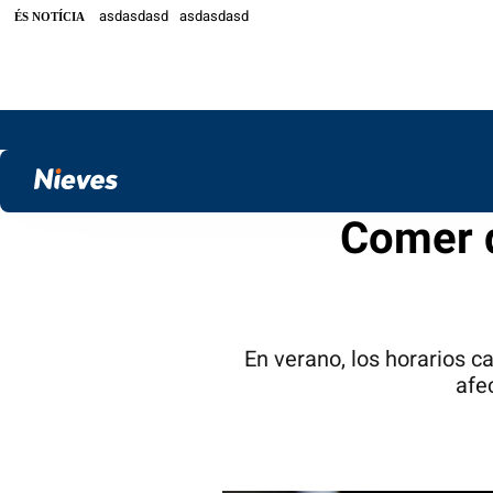
asdasdasd
asdasdasd
ÉS NOTÍCIA
Comer d
En verano, los horarios c
afe