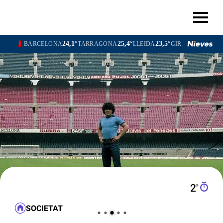
24,1°
25,4°
23,5°
21,0°
BARCELONA
TARRAGONA
LLEIDA
GIRONA
0,18109
LLUM (PVPC)
€/kWh
0,05584
GAS (MIBGAS)
€/kWh
Actualitzat:
06:31
2′
SOCIETAT