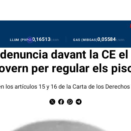
BARCELO
0,16513
0,05584
LLUM (PVPC)
GAS (MIBGAS)
€/kWh
€/kWh
denuncia davant la CE el
overn per regular els pis
 los artículos 15 y 16 de la Carta de los Derech