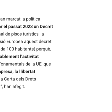
an marcat la política
ar
el passat 2023 un Decret
l de pisos turístics, la
ssió Europea aquest decret
cada 100 habitants) perquè,
ablement l’activitat
s Fonamentals de la UE, que
presa, la llibertat
la Carta dels Drets
, han afegit.