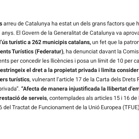
s
arreu de Catalunya ha estat un dels grans factors que h
i anys. El Govern de la Generalitat de Catalunya va aprov
d’ús turístic a 262 municipis catalans,
un fet que la patrona
nts Turístics (Federatur)
, ha denunciat davant la Comi
nts per concedir les llicències i posa un límit de 10 per 
tringeix el dret a la propietat privada i limita consider
rs turístics
, vulnerant l’article 17 de la Carta dels Dret
 privada”.
“Afecta de manera injustificada la llibertat d’em
prestació de serveis
, contemplades als articles 15 i 16 de 
56 del Tractat de Funcionament de la Unió Europea (TFUE)”