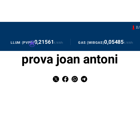
BARCELON
0,21561
0,05485
LLUM (PVPC)
GAS (MIBGAS)
€/kWh
€/kWh
prova joan antoni