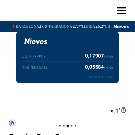
27,0°
27,7°
26,2°
24,2°
BARCELONA
TARRAGONA
LLEIDA
GIRONA
0,17907
LLUM (PVPC)
€/kWh
0,05584
GAS (MIBGAS)
€/kWh
Actualitzat:
00:54
< 1′